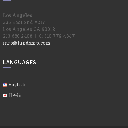
Los Angeles
335 East 2nd #217
Los Angeles CA 90012
213 680 2408 | C: 310 779 4347
info@fundsmp.com
LANGUAGES
English
日本語