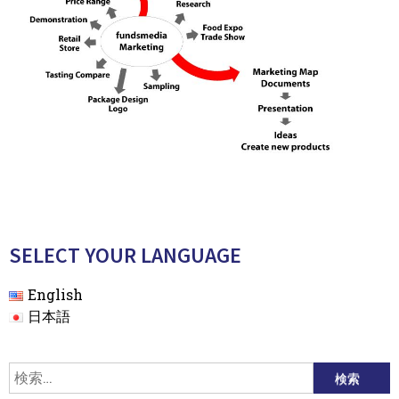
SELECT YOUR LANGUAGE
English
日本語
検
索: