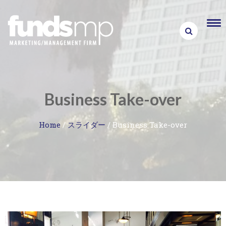
Skip
to
content
Business Take-over
Home
/
スライダー
/
Business Take-over